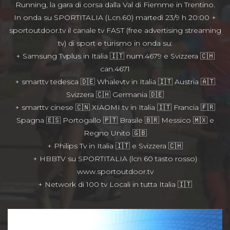
Running, la gara di corsa dalla Val di Fiemme in Trentino.
In onda su SPORTITALIA (Lcn.60) martedì 23/9 h 20:00 +
sportoutdoor.tv il canale tv FAST (free advertising streaming
tv) di sport e turismo in onda su:
+ Samsung Tvplus in Italia 🇮🇹 num.4679 e Svizzera 🇨🇭
can.4671
+ smarttv tedesca 🇩🇪 Whalevtv in Italia 🇮🇹 Austria 🇦🇹
Svizzera 🇨🇭 Germania 🇩🇪
+ smarttv cinese 🇨🇳 XIAOMI tv in Italia 🇮🇹 Francia 🇫🇷
Spagna 🇪🇸 Portogallo 🇵🇹 Brasile 🇧🇷 Messico 🇲🇽 e
Regno Unito 🇬🇧
+ Philips Tv in Italia 🇮🇹 e Svizzera 🇨🇭
+ HBBTV su SPORTITALIA (lcn 60 tasto rosso)
www.sportoutdoor.tv
+ Network di 100 tv Locali in tutta Italia 🇮🇹