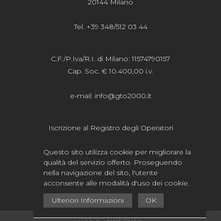
20144 Milano
Tel. +39 348/512 03 44
C.F./P.Iva/R.I. di Milano: 11574790157
Cap. Soc. € 10.400,00 i.v.
e-mail:
info@gto2000.it
Iscrizione al Registro degli Operatori
della Comunicazione n.20615
Questo sito utilizza cookie per migliorare la
qualità del servizio offerto. Proseguendo
Privacy
-
Cookie
nella navigazione del sito, l'utente
acconsente alle modalità d'uso dei cookie.
Ulteriori Informazioni
OK