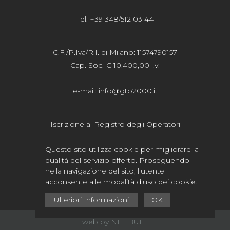
Tel. +39 348/512 03 44
C.F./P.Iva/R.I. di Milano: 11574790157
Cap. Soc. € 10.400,00 i.v.
e-mail:
info@gto2000.it
Iscrizione al Registro degli Operatori
della Comunicazione n.20615
Questo sito utilizza cookie per migliorare la
qualità del servizio offerto. Proseguendo
Privacy
-
Cookie
nella navigazione del sito, l'utente
acconsente alle modalità d'uso dei cookie.
Ulteriori Informazioni
OK
web by NET BULL