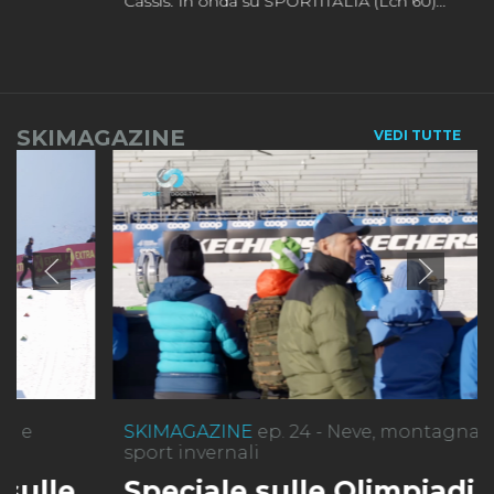
Cassis. In onda su SPORTITALIA (Lcn 60)...
SKIMAGAZINE
VEDI TUTTE
SKIMAGAZINE
ep. 24 - Neve, montagna e
sport invernali
Speciale sulle Olimpiadi