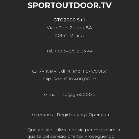
SPORTOUTDOOR.TV
GTO2000 S.r.l.
Viale Coni Zugna, 5/A
20144 Milano
Tel. +39 348/512 03 44
C.F./P.Iva/R.I. di Milano: 11574790157
Cap. Soc. € 10.400,00 i.v.
e-mail:
info@gto2000.it
Iscrizione al Registro degli Operatori
della Comunicazione n.20615
Questo sito utilizza cookie per migliorare la
qualità del servizio offerto. Proseguendo
Privacy
-
Cookie