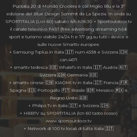
Puntata 20 di Mondo Crociera è col Miglio Blu e la 3ª
edizione del Blue Design Summit da La Spezia. In onda su
SPORTITALIA (Lcn 60) sabato 6/6 h.18:30 + Sportoutdoor.tv
il canale televisivo FAST (free advertising streaming tv)di
sport e turismo visibile 24/24 h e 7/7 gg.su tutti i device e
sulle nuove Smarttv europee.
+ Samsung Tvplus in Italia 🇮🇹 num.4538 e Svizzera 🇨🇭
can.4671
+ smarttv tedesca 🇩🇪 WhaleTv in Italia 🇮🇹 Austria 🇦🇹
Svizzera 🇨🇭 Germania 🇩🇪
+ smarttv cinese 🇨🇳 XIAOMI tv in Italia 🇮🇹 Francia 🇫🇷
Spagna 🇪🇸 Portogallo 🇵🇹 Brasile 🇧🇷 Messico 🇲🇽 e
Regno Unito 🇬🇧
+ Philips Tv in Italia 🇮🇹 e Svizzera 🇨🇭
+ HBBTV su SPORTITALIA (lcn 60 tasto rosso)
www.sportoutdoor.tv
+ Network di 100 tv locali di tutta Italia 🇮🇹