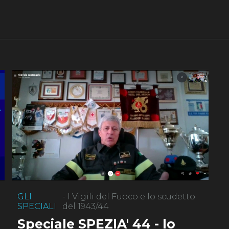
GLI
- I Vigili del Fuoco e lo scudetto
SPECIALI
del 1943/44
Speciale SPEZIA' 44 - lo